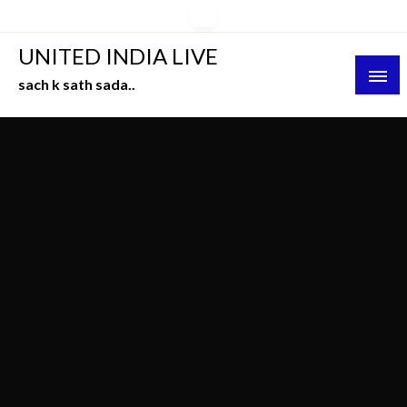
Skip
to
UNITED INDIA LIVE
content
sach k sath sada..