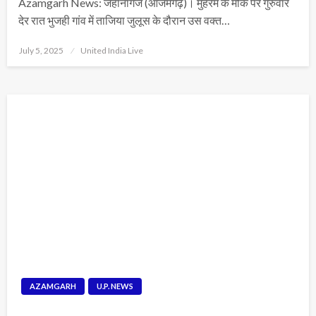
Azamgarh News: जहानागंज (आजमगढ़)। मुहर्रम के मौके पर गुरुवार
देर रात भुजही गांव में ताजिया जुलूस के दौरान उस वक्त…
Posted
July 5, 2025
United India Live
on
AZAMGARH
U.P. NEWS