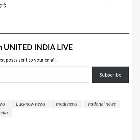
ा है।
m UNITED INDIA LIVE
est posts sent to your email.
Subscribe
ews
Lucknow news
modi news
national news
ndia