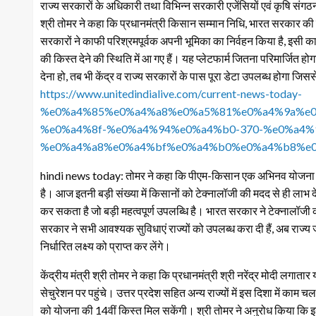
राज्य सरकारों के अधिकारी तथा विभिन्न सरकारी एजेंसियों एवं कृषि संगठनों 
श्री तोमर ने कहा कि प्रधानमंत्री किसान सम्मान निधि, भारत सरकार की बहु
सरकारों ने काफी परिश्रमपूर्वक अपनी भूमिका का निर्वहन किया है, इसी 
की किस्त देने की स्थिति में आ गए हैं। यह प्लेटफार्म जितना परिमार्ज
देना हो, तब भी केंद्र व राज्य सरकारों के पास पूरा डेटा उपलब्ध होगा जि
https://www.unitedindialive.com/current-news-today-
%e0%a4%85%e0%a4%a8%e0%a5%81%e0%a4%9a%e0
%e0%a4%8f-%e0%a4%94%e0%a4%b0-370-%e0%a4%
%e0%a4%a8%e0%a4%bf%e0%a4%b0%e0%a4%b8%e0
hindi news today: तोमर ने कहा कि पीएम-किसान एक अभिनव योजना है ज
है। आज इतनी बड़ी संख्या में किसानों को टेक्नालॉजी की मदद से ही लाभ द
कर सकता है जो बड़ी महत्वपूर्ण उपलब्धि है। भारत सरकार ने टेक्नालॉ
सरकार ने सभी आवश्यक सुविधाएं राज्यों को उपलब्ध करा दी हैं, अब राज्य ज
निर्धारित लक्ष्य को प्राप्त कर लेंगे।
केंद्रीय मंत्री श्री तोमर ने कहा कि प्रधानमंत्री श्री नरेंद्र मोदी लगाता
सेचुरेशन पर पहुंचे। उत्तर प्रदेश सहित अन्य राज्यों में इस दिशा में काम चल 
को योजना की 14वीं किस्त मिल सकेंगी। श्री तोमर ने अनुरोध किया कि इस सं