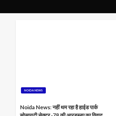
NOIDA NEWS
Noida News: नहीं थम रहा है हाईड पार्क
सोसायटी सेक्टर -78 की आरडब्लूए का विवाद